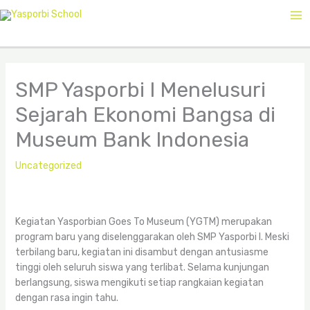
Skip
2
1
1
to
5
8
2
content
p
p
p
r
r
r
SMP Yasporbi I Menelusuri
o
o
o
d
d
d
Sejarah Ekonomi Bangsa di
u
u
u
Museum Bank Indonesia
c
c
c
t
t
t
Uncategorized
s
s
s
Kegiatan Yasporbian Goes To Museum (YGTM) merupakan
program baru yang diselenggarakan oleh SMP Yasporbi I. Meski
terbilang baru, kegiatan ini disambut dengan antusiasme
tinggi oleh seluruh siswa yang terlibat. Selama kunjungan
berlangsung, siswa mengikuti setiap rangkaian kegiatan
dengan rasa ingin tahu.