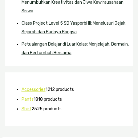
Menumbuhkan Kreativitas dan Jiwa Kewirausahaan
Siswa
Class Project Level 5 SD Yasporbi III: Menelusuri Jejak
Sejarah dan Budaya Bangsa
Petualangan Belajar di Luar Kelas: Menjelajah, Bermain,
dan Bertumbuh Bersama
Accessories
12
12 products
Pants
18
18 products
Shirt
25
25 products