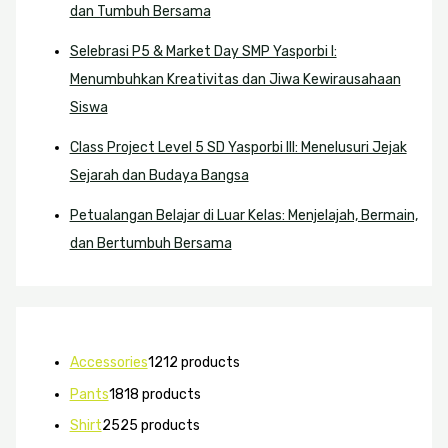
dan Tumbuh Bersama
Selebrasi P5 & Market Day SMP Yasporbi I:
Menumbuhkan Kreativitas dan Jiwa Kewirausahaan
Siswa
Class Project Level 5 SD Yasporbi III: Menelusuri Jejak
Sejarah dan Budaya Bangsa
Petualangan Belajar di Luar Kelas: Menjelajah, Bermain,
dan Bertumbuh Bersama
Accessories
12
12 products
Pants
18
18 products
Shirt
25
25 products