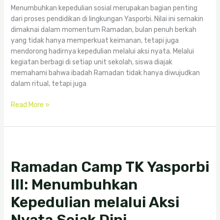
Berbagi
Menumbuhkan kepedulian sosial merupakan bagian penting
dari proses pendidikan di lingkungan Yasporbi. Nilai ini semakin
dimaknai dalam momentum Ramadan, bulan penuh berkah
yang tidak hanya memperkuat keimanan, tetapi juga
mendorong hadirnya kepedulian melalui aksi nyata. Melalui
kegiatan berbagi di setiap unit sekolah, siswa diajak
memahami bahwa ibadah Ramadan tidak hanya diwujudkan
dalam ritual, tetapi juga
Read More »
Ramadan
Camp
Ramadan Camp TK Yasporbi
TK
Yasporbi
III: Menumbuhkan
III:
Menumbuhkan
Kepedulian melalui Aksi
Kepedulian
melalui