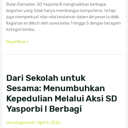
Bulan Ramadan, SD Yasporbi III menghadirkan berbagai
kegiatan yang tidak hanya membangun kompetensi, tetapi
juga memperkuat nilai-nilai keislaman dalam diri peserta didik.
Kegiatan ini diikuti oleh siswa kelas 1 hingga 5 dengan beragam
kategori lomba,
Read More »
Dari
Sekolah
Dari Sekolah untuk
untuk
Sesama:
Sesama: Menumbuhkan
Menumbuhkan
Kepedulian
Kepedulian Melalui Aksi SD
Melalui
Yasporbi I Berbagi
Aksi
SD
Yasporbi
Uncategorized
/
April 9, 2026
I