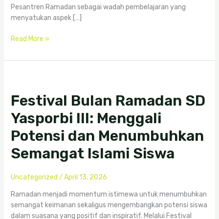
Pesantren Ramadan sebagai wadah pembelajaran yang
menyatukan aspek […]
Read More »
Festival
Bulan
Festival Bulan Ramadan SD
Ramadan
SD
Yasporbi III: Menggali
Yasporbi
III:
Potensi dan Menumbuhkan
Menggali
Semangat Islami Siswa
Potensi
dan
Menumbuhkan
Uncategorized
/
April 13, 2026
Semangat
Islami
Ramadan menjadi momentum istimewa untuk menumbuhkan
Siswa
semangat keimanan sekaligus mengembangkan potensi siswa
dalam suasana yang positif dan inspiratif. Melalui Festival