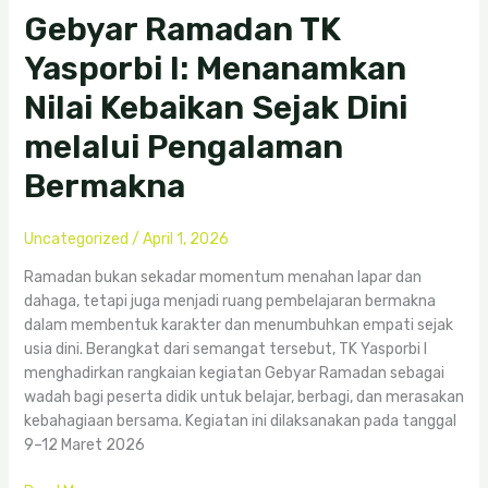
Gebyar Ramadan TK
TK
Yasporbi
Yasporbi I: Menanamkan
I:
Menanamkan
Nilai Kebaikan Sejak Dini
Nilai
melalui Pengalaman
Kebaikan
Sejak
Bermakna
Dini
melalui
Pengalaman
Uncategorized
/
April 1, 2026
Bermakna
Ramadan bukan sekadar momentum menahan lapar dan
dahaga, tetapi juga menjadi ruang pembelajaran bermakna
dalam membentuk karakter dan menumbuhkan empati sejak
usia dini. Berangkat dari semangat tersebut, TK Yasporbi I
menghadirkan rangkaian kegiatan Gebyar Ramadan sebagai
wadah bagi peserta didik untuk belajar, berbagi, dan merasakan
kebahagiaan bersama. Kegiatan ini dilaksanakan pada tanggal
9–12 Maret 2026