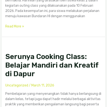
bermakna. Hal inilah yang dirasakan oleh siswa Kelas 2 dalam
kegiatan outing class yang dilaksanakan pada 10 Februari
2026. Pada kesempatan ini, para siswa melakukan perjalanan
menuju kawasan Bundaran HI dengan menggunakan
Read More »
Serunya
Cooking
Serunya Cooking Class:
Class:
Belajar
Belajar Mandiri dan Kreatif
Mandiri
dan
di Dapur
Kreatif
di
Uncategorized
/
March 11, 2026
Dapur
Pembelajaran yang menyenangkan tidak hanya berlangsung di
dalam kelas, tetapi juga dapat hadir melalui berbagai aktivitas
praktik yang memberikan pengalaman langsung bagi peserta