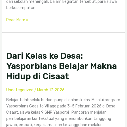
dari sekolah menengah. Dalam kegiatan tersebut, para siswa
berkesempatan
Read More »
Dari
Kelas
Dari Kelas ke Desa:
ke
Desa:
Yasporbians Belajar Makna
Yasporbians
Belajar
Hidup di Cisaat
Makna
Hidup
Uncategorized
/
March 17, 2026
di
Cisaat
Belajar tidak selalu berlangsung di dalam kelas. Melalui program
Yasporbians Goes to Village pada 3–5 Februari 2026 di Desa
Cisaat, siswa kelas 9 SMP Yasporbi I Pancoran menjalani
pembelajaran kontekstual yang menumbuhkan tanggung
jawab, empati, kerja sama, dan ketangguhan melalui