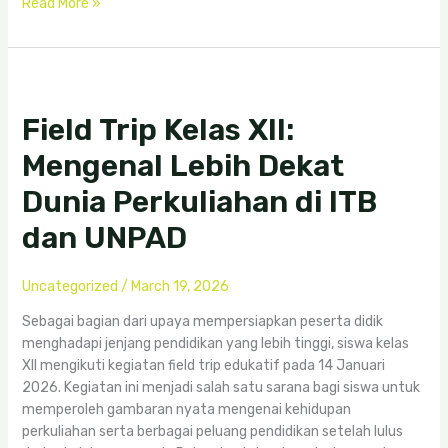
Read More »
Field
Trip
Field Trip Kelas XII:
Kelas
XII:
Mengenal Lebih Dekat
Mengenal
Lebih
Dunia Perkuliahan di ITB
Dekat
dan UNPAD
Dunia
Perkuliahan
di
Uncategorized
/
March 19, 2026
ITB
dan
Sebagai bagian dari upaya mempersiapkan peserta didik
UNPAD
menghadapi jenjang pendidikan yang lebih tinggi, siswa kelas
XII mengikuti kegiatan field trip edukatif pada 14 Januari
2026. Kegiatan ini menjadi salah satu sarana bagi siswa untuk
memperoleh gambaran nyata mengenai kehidupan
perkuliahan serta berbagai peluang pendidikan setelah lulus