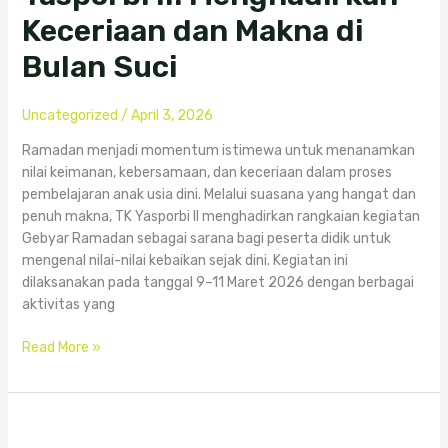
Menghadirkan
Keceriaan dan Makna di
Keceriaan
Bulan Suci
dan
Makna
di
Uncategorized
/
April 3, 2026
Bulan
Suci
Ramadan menjadi momentum istimewa untuk menanamkan
nilai keimanan, kebersamaan, dan keceriaan dalam proses
pembelajaran anak usia dini. Melalui suasana yang hangat dan
penuh makna, TK Yasporbi II menghadirkan rangkaian kegiatan
Gebyar Ramadan sebagai sarana bagi peserta didik untuk
mengenal nilai-nilai kebaikan sejak dini. Kegiatan ini
dilaksanakan pada tanggal 9–11 Maret 2026 dengan berbagai
aktivitas yang
Read More »
Gebyar
Ramadan