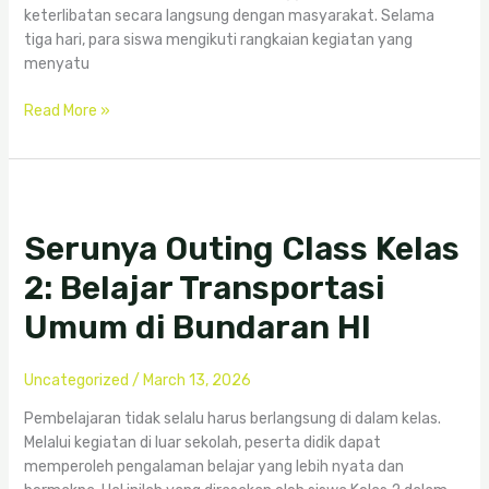
keterlibatan secara langsung dengan masyarakat. Selama
tiga hari, para siswa mengikuti rangkaian kegiatan yang
menyatu
Read More »
Serunya
Outing
Serunya Outing Class Kelas
Class
Kelas
2: Belajar Transportasi
2:
Belajar
Umum di Bundaran HI
Transportasi
Umum
Uncategorized
/
March 13, 2026
di
Bundaran
Pembelajaran tidak selalu harus berlangsung di dalam kelas.
HI
Melalui kegiatan di luar sekolah, peserta didik dapat
memperoleh pengalaman belajar yang lebih nyata dan