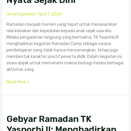
Nyata Sejak Dini
Aksi
Nyata
Uncategorized
/
April 7, 2026
Sejak
Dini
Ramadan menjadi momen yang tepat untuk menanamkan
nilai kebaikan dan kepedulian kepada anak sejak usia dini.
Melalui pengalaman langsung yang bermakna, TK Yasporbi III
menghadirkan kegiatan Ramadan Camp sebagai sarana
pembelajaran yang tidak hanya menyenangkan, tetapi juga
membentuk karakter positif peserta didik. Dalam kegiatan ini,
siswa diajak untuk memahami makna berbagi melalui berbagai
aktivitas yang
Read More »
Gebyar
Ramadan
Gebyar Ramadan TK
TK
Yasporbi
Yasporbi II: Menghadirkan
II: