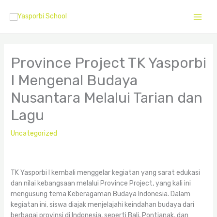
Skip
2
1
1
to
5
8
2
content
p
p
p
r
r
r
Province Project TK Yasporbi
o
o
o
d
d
d
I Mengenal Budaya
u
u
u
Nusantara Melalui Tarian dan
c
c
c
Lagu
t
t
t
s
s
s
Uncategorized
TK Yasporbi I kembali menggelar kegiatan yang sarat edukasi
dan nilai kebangsaan melalui Province Project, yang kali ini
mengusung tema Keberagaman Budaya Indonesia. Dalam
kegiatan ini, siswa diajak menjelajahi keindahan budaya dari
berbagai provinsi di Indonesia, seperti Bali, Pontianak, dan